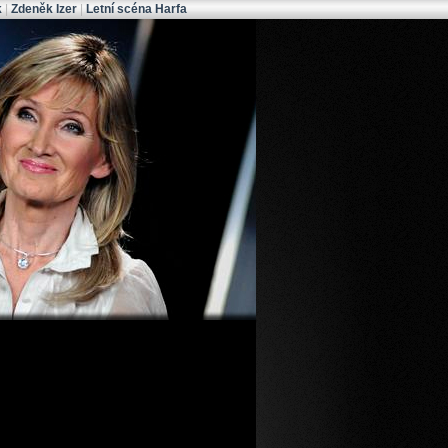
k
|
Zdeněk Izer
|
Letní scéna Harfa