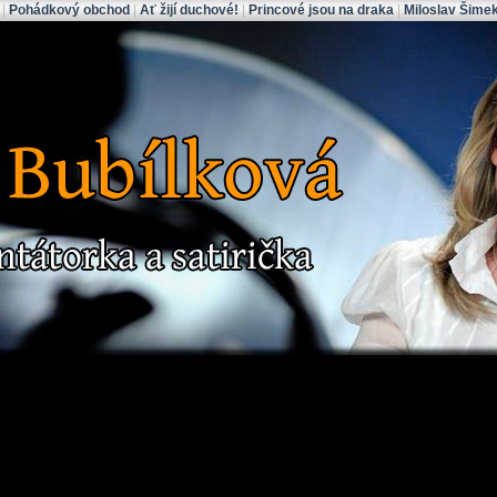
|
Pohádkový obchod
|
Ať žijí duchové!
|
Princové jsou na draka
|
Miloslav Šime
ová