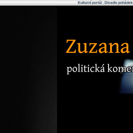
Kulturní portál
|
Divadlo pohádek
Zuzana Bubílk