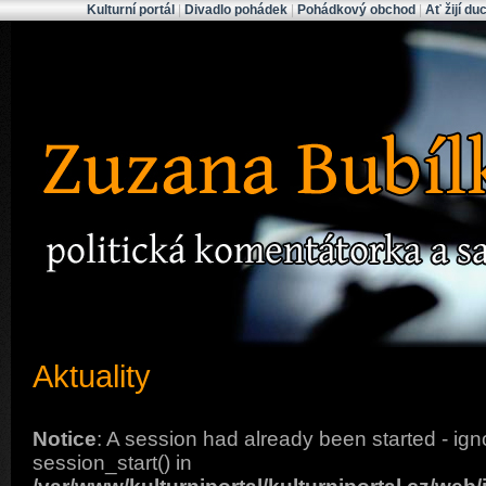
Kulturní portál
|
Divadlo pohádek
|
Pohádkový obchod
|
Ať žijí du
Zuzana Bubílková
Aktuality
Notice
: A session had already been started - ign
session_start() in