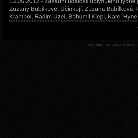
13.05.2012 - Zásadní události uplynulého týdne 
Zuzany Bubílkové. Účinkují: Zuzana Bubílková, P
Krampol, Radim Uzel, Bohumil Klepl, Karel Hynek
COPYRIGHT (C) 2007-2026
KULTURN